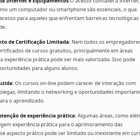
da Internet e Equipamentos
:O acesso confiável à Internet
como um computador ou smartphone são essenciais, o que
 acesso para aqueles que enfrentam barreiras tecnológicas
de.
o de Certificação Limitada
: Nem todos os empregadore
tificados de cursos gratuitos, principalmente em áreas
 a experiência prática pode ser mais valorizada. Isso pode
oportunidades para alguns alunos.
uzida
: Os cursos on-line podem carecer de interação com
colegas, limitando o networking e oportunidades important
ara o aprendizado.
btenção de experiência prática
: Algumas áreas, como elétr
xigem experiência prática para o aprimoramento das
sse aspecto prático pode ser limitado ou inexistente em cur