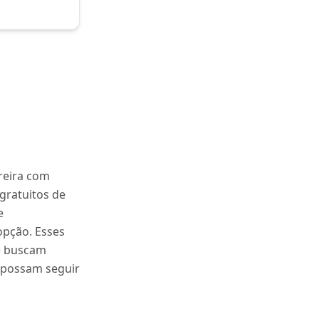
reira com
 gratuitos de
e
pção. Esses
e buscam
e possam seguir