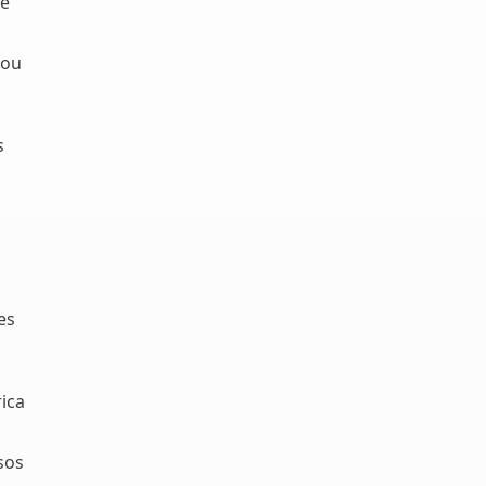
 e
 ou
s
es
ica
sos