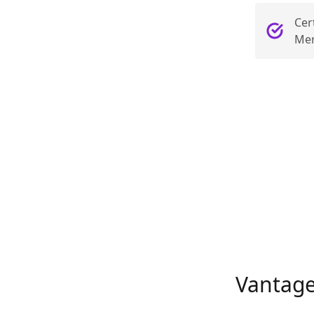
Cer
Mer
Vantag