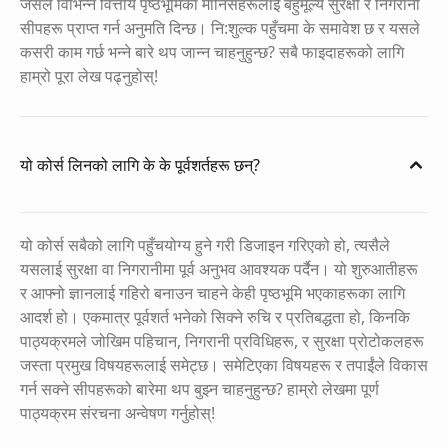
जसले विभिन्न वित्तीय पृष्ठभूमिका मानिसहरूलाई बहुमूल्य सुरक्षा र निगरानी
सीपहरू प्राप्त गर्न अनुमति दिन्छ। नि:शुल्क पहुँचमा के समावेश छ र यसले
कसरी काम गर्छ भन्ने बारे थप जान्न चाहनुहुन्छ? सबै फाइदाहरूको लागि
हाम्रो पूरा लेख पढ्नुहोस्!
यो कोर्स लिनको लागि के के पूर्वशर्तहरू छन्?
यो कोर्स सबैको लागि पहुँचयोग्य हुने गरी डिजाइन गरिएको हो, त्यसैले
यसलाई सुरक्षा वा निगरानीमा पूर्व अनुभव आवश्यक पर्दैन। यो शुरुआतीहरू
र आफ्नो ज्ञानलाई गहिरो बनाउन चाहने केही पृष्ठभूमि भएकाहरूका लागि
आदर्श हो। एकमात्र पूर्वशर्त भनेको सिक्ने रुचि र प्रतिबद्धता हो, किनकि
पाठ्यक्रमले जोखिम पहिचान, निगरानी प्रविधिहरू, र सुरक्षा प्रोटोकलहरू
जस्ता प्रमुख विषयहरूलाई समेट्छ। समेटिएका विषयहरू र तपाईंले विकास
गर्न सक्ने सीपहरूको बारेमा थप बुझ्न चाहनुहुन्छ? हाम्रो लेखमा पूर्ण
पाठ्यक्रम संरचना अन्वेषण गर्नुहोस्!