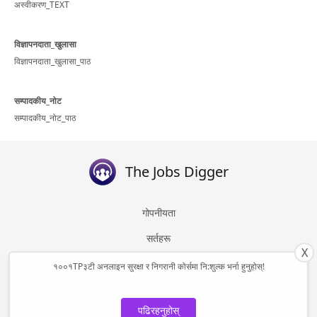
अस्वीकरण_TEXT
विज्ञापनदाता_खुलासा
विज्ञापनदाता_खुलासा_पाठ
सम्पादकीय_नोट
सम्पादकीय_नोट_पाठ
The Jobs Digger
गोपनीयता
सर्तहरू
X
बारेमा
१००१TP३टी अनलाइन सुरक्षा र निगरानी कोर्समा नि:शुल्क भर्ना हुनुहोस्!
सम्पर्क गर्नुहोस्
पढिरहनुहोस्