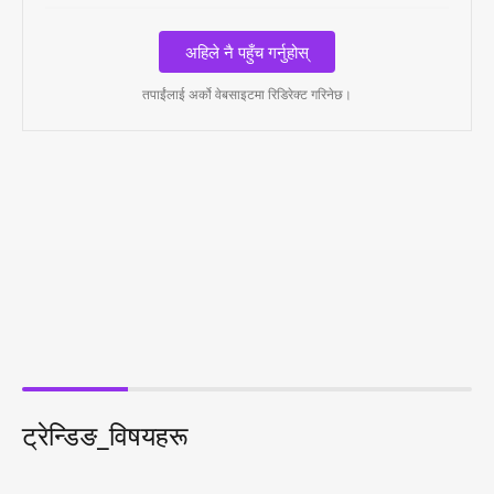
अहिले नै पहुँच गर्नुहोस्
तपाईंलाई अर्को वेबसाइटमा रिडिरेक्ट गरिनेछ।
ट्रेन्डिङ_विषयहरू