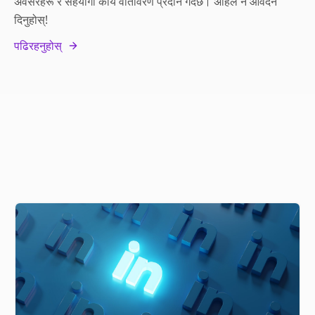
अवसरहरू र सहयोगी कार्य वातावरण प्रदान गर्दछ। अहिले नै आवेदन
दिनुहोस्!
पढिरहनुहोस्